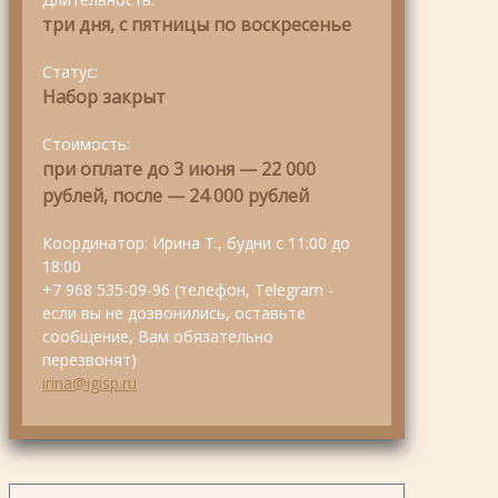
три дня, с пятницы по воскресенье
Статус:
Набор закрыт
Стоимость:
при оплате до 3 июня — 22 000
рублей, после — 24 000 рублей
Координатор: Ирина Т., будни с 11:00 до
18:00
+7 968 535-09-96 (телефон, Telegram -
если вы не дозвонились, оставьте
сообщение, Вам обязательно
перезвонят)
irina@igisp.ru