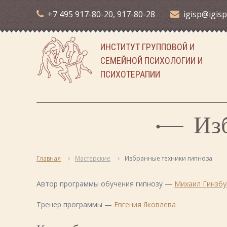
П
+7 495 917-80-20, 917-80-28
igisp@igisp
е
р
е
ИНСТИТУТ ГРУППОВОЙ И
й
т
СЕМЕЙНОЙ ПСИХОЛОГИИ И
и
ПСИХОТЕРАПИИ
к
с
о
д
Из
е
р
ж
и
Главная
Мастерские
Избранные техники гипноза
м
о
Автор программы обучения гипнозу —
Михаил Гинзбу
м
у
Тренер программы —
Евгения Яковлева