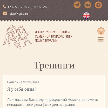
П
+7 495 917-80-20, 917-80-28
е
р
igisp@igisp.ru
е
й
т
ИНСТИТУТ ГРУППОВОЙ И
и
СЕМЕЙНОЙ ПСИХОЛОГИИ И
к
ПСИХОТЕРАПИИ
с
о
д
е
Тренинги
р
ж
и
м
Екатерина Михайлова
о
м
Я у себя одна!
у
Приглашаем Вас в один прекрасный момент отложить
ненадолго свои дела (всех дел все равно