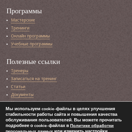
Программы
Мастерские
Тренинги
Онлайн программы
Учебные программы
Полезные ссылки
Тренеры
Записаться на тренинг
Статьи
Документы
Контакты
Мы используем cookie-файлы в целях улучшения
Мастерская коучинга и тренинга Леонида Кроля
стабильности работы сайта и повышения качества
Интернет-магазин издательства «Класс»
обслуживания пользователей. Вы можете прочитать
подробнее о cookie-файлах в
Политике обработки
Политика обработки персональных данных
или изменить настройки
персональных данных