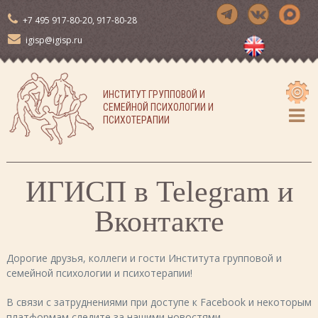
П
+7 495 917-80-20, 917-80-28
е
р
igisp@igisp.ru
е
й
т
ИНСТИТУТ ГРУППОВОЙ И
и
СЕМЕЙНОЙ ПСИХОЛОГИИ И
к
ПСИХОТЕРАПИИ
с
о
д
е
ИГИСП в Telegram и
р
ж
Вконтакте
и
м
о
Дорогие друзья, коллеги и гости Института групповой и
м
семейной психологии и психотерапии!
у
В связи с затруднениями при доступе к Facebook и некоторым
платформам следите за нашими новостями